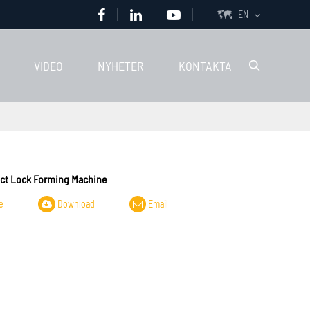
EN

VIDEO
NYHETER
KONTAKTA

ct Lock Forming Machine
e
Download
Email