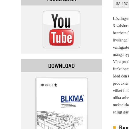
SA-15C
Låsningsm
3-valsfor
bearbeta 0
livslängd
vanligast
många typ
Våra prod
DOWNLOAD
funktioner
Med den u
produkter 
vilket i 
olika arbe
mekaniska
enligt gäs
Rund