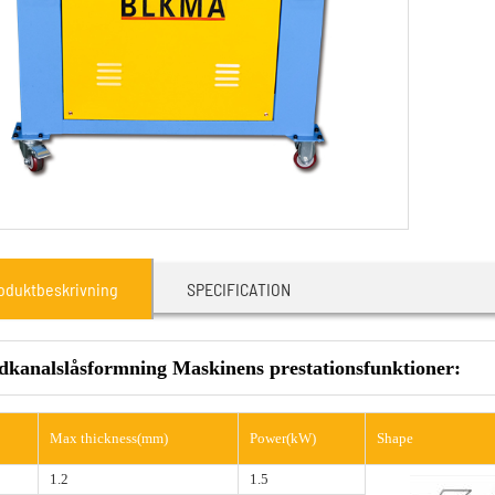
oduktbeskrivning
SPECIFICATION
kanalslåsformning Maskinens prestationsfunktioner:
Max thickness(mm)
Power(kW)
Shape
1.2
1.5