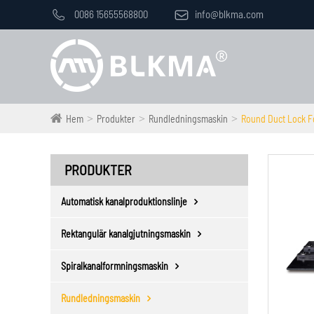

0086 15655568800

info@blkma.com
Hem
Produkter
Rundledningsmaskin
Round Duct Lock F
PRODUKTER
Automatisk kanalproduktionslinje
Rektangulär kanalgjutningsmaskin
Spiralkanalformningsmaskin
Rundledningsmaskin