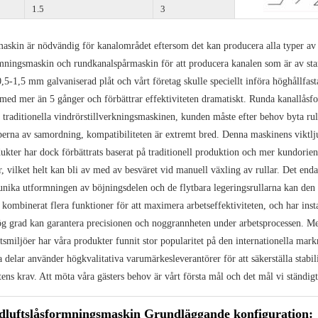
1.5
3
askin är nödvändig för kanalområdet eftersom det kan producera alla typer av 
mningsmaskin och rundkanalspårmaskin för att producera kanalen som är av stan
,5-1,5 mm galvaniserad plåt och vårt företag skulle speciellt införa höghållfast
 med mer än 5 gånger och förbättrar effektiviteten dramatiskt. Runda kanallå
e traditionella vindrörstillverkningsmaskinen, kunden måste efter behov byta r
erna av samordning, kompatibiliteten är extremt bred. Denna maskinens viktlju
ukter har dock förbättrats baserat på traditionell produktion och mer kundorien
, vilket helt kan bli av med av besväret vid manuell växling av rullar. Det enda
nika utformningen av böjningsdelen och de flytbara legeringsrullarna kan den 
kombinerat flera funktioner för att maximera arbetseffektiviteten, och har instal
hög grad kan garantera precisionen och noggrannheten under arbetsprocessen. Me
tsmiljöer har våra produkter funnit stor popularitet på den internationella mark
 delar använder högkvalitativa varumärkesleverantörer för att säkerställa stabil
tens krav. Att möta våra gästers behov är vårt första mål och det mål vi ständig
luftslåsformningsmaskin Grundläggande konfiguration: