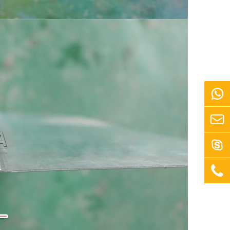



