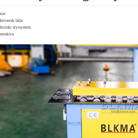
tor
ktronisk låda
ektriskt styrsystem
remskiva