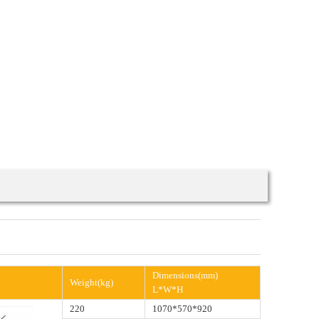
Dimensions(mm)
Weight(kg)
L*W*H
220
1070*570*920