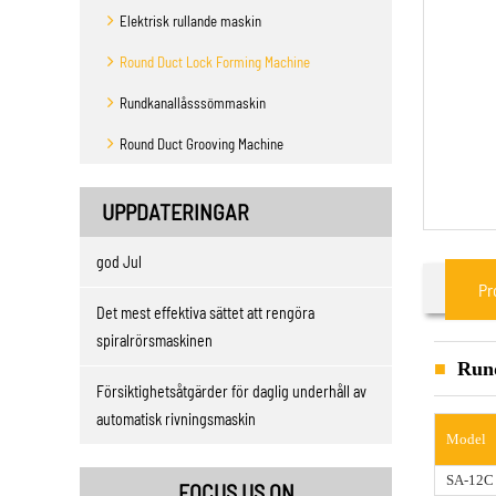
Elektrisk rullande maskin
Round Duct Lock Forming Machine
Rundkanallåsssömmaskin
Round Duct Grooving Machine
UPPDATERINGAR
god Jul
Pr
Det mest effektiva sättet att rengöra
spiralrörsmaskinen
Rund
Försiktighetsåtgärder för daglig underhåll av
automatisk rivningsmaskin
Model
SA-12C
FOCUS US ON