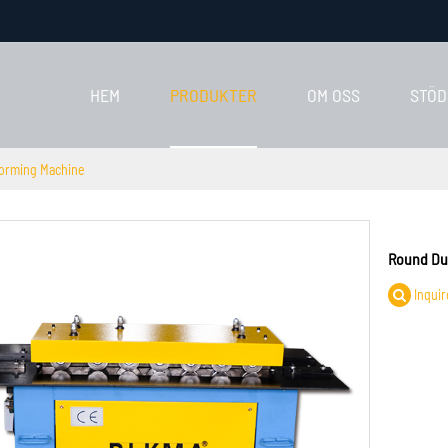
HEM
PRODUKTER
OM OSS
STÖD
orming Machine
Round Du
Inquir