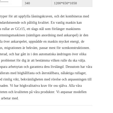
340
1200*650*1050
typer för att uppfylla låsningskraven, och det kombineras med
dardutseende och pålitlig kvalitet. En vanlig maskin kan
a rullar av GCr15, ett slags stål som förlänger maskinens
sformningsmaskinen (nämligen anordning med ankarspel) är den
ulla över ankarspelet, uppnådde en maskin mycket energi, de
s, migrationen är bekväm, passar mest för scenkonstruktionen.
terad, och har gått in i den automatiska ändringen över olika
 problemet för dig är att bestämma vilken rulle du ska välja.
spara arbetsytan och garantera dess livslängd. Dessutom har våra
lerats med höghållfasta och återställbara, nålaktiga rullager,
d rimlig vikt, bekvämligheten med rörelse och anpassningen till
naden. Vi har högkvalitativa krav för oss själva. Alla våra
iteten och kvaliteten på våra produkter. Vi anpassar modellen
t arbetar med.