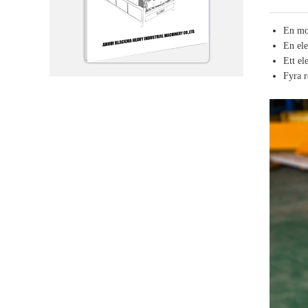
En mo
En ele
Ett el
Fyra 