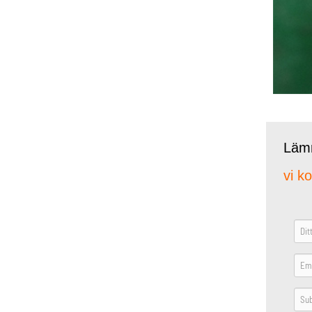
Lämn
vi k