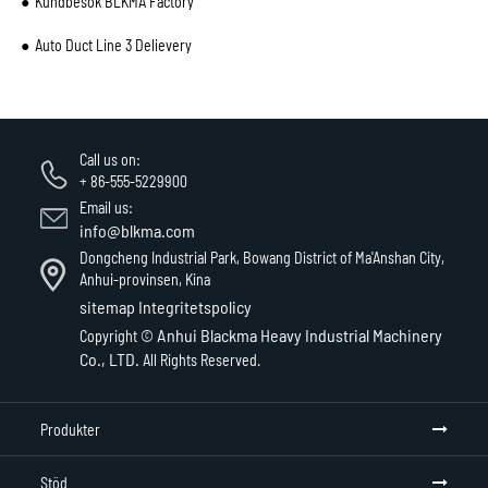
Kundbesök BLKMA Factory
Auto Duct Line 3 Delievery
Call us on:
+ 86-555-5229900
Email us:
info@blkma.com
Dongcheng Industrial Park, Bowang District of Ma'Anshan City,
Anhui-provinsen, Kina
sitemap
Integritetspolicy
Anhui Blackma Heavy Industrial Machinery
Copyright ©
Co., LTD.
All Rights Reserved.
Produkter
Stöd